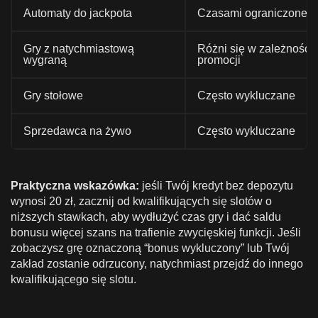
Automaty do jackpota
Czasami ograniczone
Gry z natychmiastową
Różni się w zależności
wygraną
promocji
Gry stołowe
Często wykluczane
Sprzedawca na żywo
Często wykluczane
Praktyczna wskazówka:
jeśli Twój kredyt bez depozytu
wynosi 20 zł, zacznij od kwalifikujących się slotów o
niższych stawkach, aby wydłużyć czas gry i dać saldu
bonusu więcej szans na trafienie zwycięskiej funkcji. Jeśli
zobaczysz grę oznaczoną “bonus wykluczony” lub Twój
zakład zostanie odrzucony, natychmiast przejdź do innego
kwalifikującego się slotu.