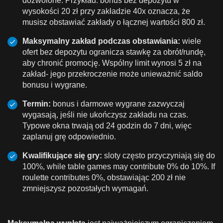
dozwolone. Przykład: bonus bez depozytu w
wysokości 20 zł przy zakładzie 40x oznacza, że
musisz obstawiać zakłady o łącznej wartości 800 zł.
Maksymalny zakład podczas obstawiania:
wiele
ofert bez depozytu ogranicza stawkę za obrót/rundę,
aby chronić promocję. Wspólny limit wynosi 5 zł na
zakład- jego przekroczenie może unieważnić saldo
bonusu i wygrane.
Termin:
bonus i darmowe wygrane zazwyczaj
wygasają, jeśli nie ukończysz zakładu na czas.
Typowe okna trwają od 24 godzin do 7 dni, więc
zaplanuj grę odpowiednio.
Kwalifikujące się gry:
sloty często przyczyniają się do
100%, while table games may contribute 0% do 10%. If
roulette contributes 0%, obstawiając 200 zł nie
zmniejszysz pozostałych wymagań.