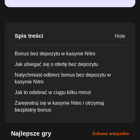
Spis treści
Hide
Bonus bez depozytu w kasynie Nitro
Jak ubiegać się o ofertę bez depozytu
Natychmiast odbierz bonus bez depozytu w
kasynie Nitro
Jak to odebrać w ciągu kilku minut
Zarejestruj się w kasynie Nitro i otrzymaj
bezpłatny bonus
Jak odebrać bonus bez depozytu w kasynie Nitro
Kod bonusowy kasyna Nitro i wymagania
Najlepsze gry
Zobacz wszystko
kwalifikacyjne