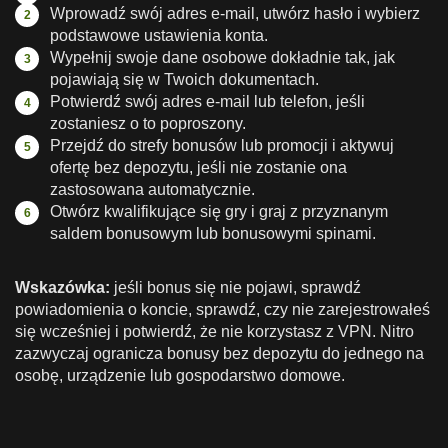
Wprowadź swój adres e-mail, utwórz hasło i wybierz
podstawowe ustawienia konta.
Wypełnij swoje dane osobowe dokładnie tak, jak
pojawiają się w Twoich dokumentach.
Potwierdź swój adres e-mail lub telefon, jeśli
zostaniesz o to poproszony.
Przejdź do strefy bonusów lub promocji i aktywuj
ofertę bez depozytu, jeśli nie zostanie ona
zastosowana automatycznie.
Otwórz kwalifikujące się gry i graj z przyznanym
saldem bonusowym lub bonusowymi spinami.
Wskazówka:
jeśli bonus się nie pojawi, sprawdź
powiadomienia o koncie, sprawdź, czy nie zarejestrowałeś
się wcześniej i potwierdź, że nie korzystasz z VPN. Nitro
zazwyczaj ogranicza bonusy bez depozytu do jednego na
osobę, urządzenie lub gospodarstwo domowe.