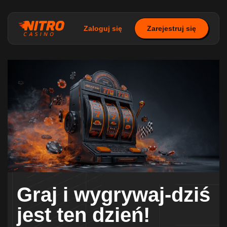
Zaloguj się
Zarejestruj się
Graj i wygrywaj-dziś
jest ten dzień!