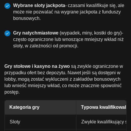
Wybrane sloty jackpota
- czasami kwalifikuje się, ale
może nie pozwalać na wygrane jackpota z funduszy
bonusowych.
Gry natychmiastowe
(wypadek, miny, kostki do gry)-
często ograniczone lub wnoszące mniejszy wkład niż
sloty, w zależności od promocji.
Gry stołowe i kasyno na żywo
są zwykle ograniczone w
przypadku ofert bez depozytu. Nawet jeśli są dostępni w
lobby, mogą zostać wykluczeni z zakładów bonusowych
lub wnieść mniejszy wkład, co może znacznie spowolnić
postęp.
Kategoria gry
Typowa kwalifikowaln
Sloty
Zwykle kwalifikujący si