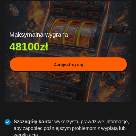
Maksymalna wygrana
48100zł
Zarejestruj się
Szczegóły konta:
wykorzystaj prawdziwe informacje,
aby zapobiec późniejszym problemom z wypłatą lub
weryfikacją.