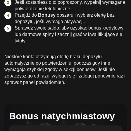
Jeśli zostaniesz o to poproszony, wypełnij wymagane
potwierdzenie telefoniczne.
Przejdź do
Bonusy
obszaru i wybierz ofertę bez
depozytu, jeśli wymaga aktywacji.
Sprawdź swoje saldo, aby uzyskać bonus kredytowy
lub darmowe spiny i zacznij grać w kwalifikujące się
tytuły.
Niektóre konta otrzymują ofertę braku depozytu
automatycznie po potwierdzeniu, podczas gdy inne
wymagają szybkiej zgody w sekcji bonusów. Jeśli nie
zobaczysz go od razu, wyloguj się i zaloguj ponownie raz i
sprawdź panel powiadomień.
Bonus natychmiastowy