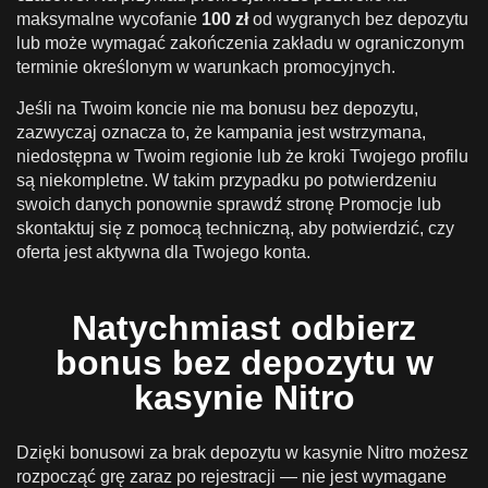
maksymalne wycofanie
100 zł
od wygranych bez depozytu
lub może wymagać zakończenia zakładu w ograniczonym
terminie określonym w warunkach promocyjnych.
Jeśli na Twoim koncie nie ma bonusu bez depozytu,
zazwyczaj oznacza to, że kampania jest wstrzymana,
niedostępna w Twoim regionie lub że kroki Twojego profilu
są niekompletne. W takim przypadku po potwierdzeniu
swoich danych ponownie sprawdź stronę Promocje lub
skontaktuj się z pomocą techniczną, aby potwierdzić, czy
oferta jest aktywna dla Twojego konta.
Natychmiast odbierz
bonus bez depozytu w
kasynie Nitro
Dzięki bonusowi za brak depozytu w kasynie Nitro możesz
rozpocząć grę zaraz po rejestracji — nie jest wymagane