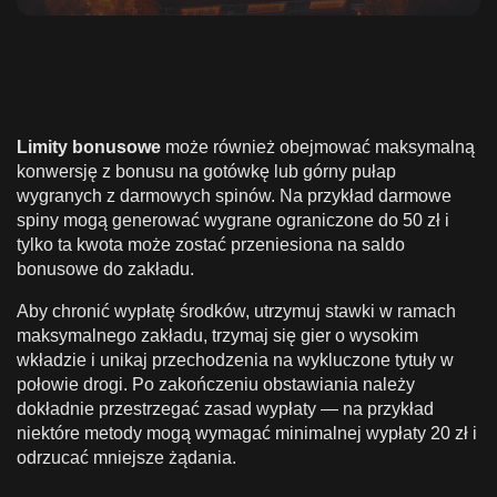
Limity bonusowe
może również obejmować maksymalną
konwersję z bonusu na gotówkę lub górny pułap
wygranych z darmowych spinów. Na przykład darmowe
spiny mogą generować wygrane ograniczone do 50 zł i
tylko ta kwota może zostać przeniesiona na saldo
bonusowe do zakładu.
Aby chronić wypłatę środków, utrzymuj stawki w ramach
maksymalnego zakładu, trzymaj się gier o wysokim
wkładzie i unikaj przechodzenia na wykluczone tytuły w
połowie drogi. Po zakończeniu obstawiania należy
dokładnie przestrzegać zasad wypłaty — na przykład
niektóre metody mogą wymagać minimalnej wypłaty 20 zł i
odrzucać mniejsze żądania.