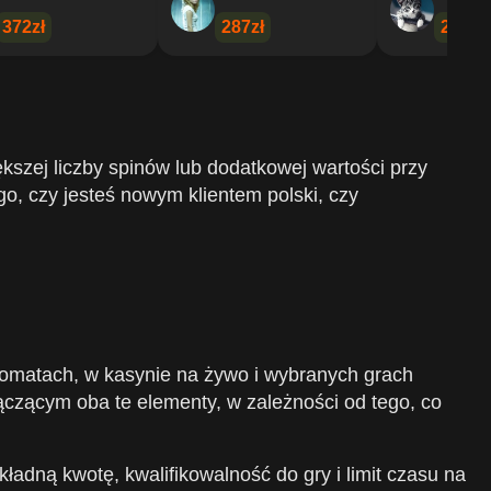
372zł
287zł
246zł
szej liczby spinów lub dodatkowej wartości przy
ego, czy jesteś nowym klientem polski, czy
tomatach, w kasynie na żywo i wybranych grach
zącym oba te elementy, w zależności od tego, co
adną kwotę, kwalifikowalność do gry i limit czasu na