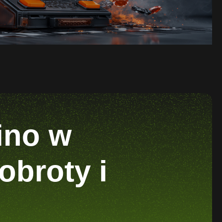
ino w
obroty i