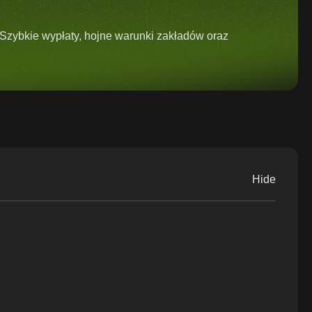
Szybkie wypłaty, hojne warunki zakładów oraz
Hide