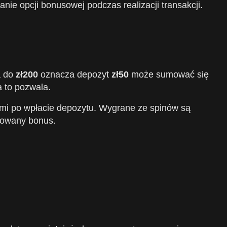
ie opcji bonusowej podczas realizacji transakcji.
a do
zł200
oznacza depozyt
zł50
może sumować się
 to pozwala.
ami po wpłacie depozytu. Wygrane ze spinów są
sowany bonus.