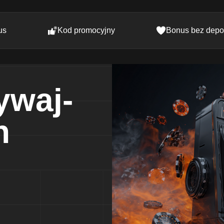
us
Kod promocyjny
Bonus bez depo
ywaj-
n