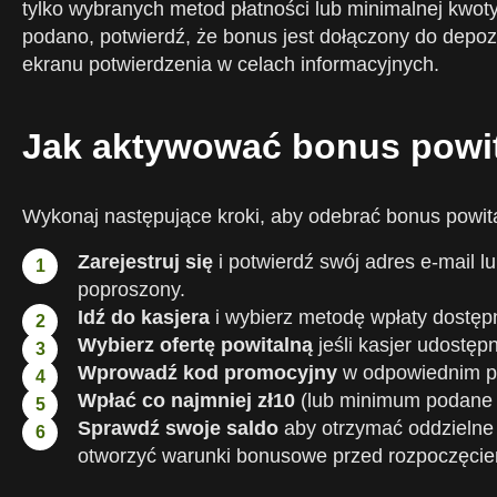
tylko wybranych metod płatności lub minimalnej kwot
podano, potwierdź, że bonus jest dołączony do depozy
ekranu potwierdzenia w celach informacyjnych.
Jak aktywować bonus powi
Wykonaj następujące kroki, aby odebrać bonus powita
Zarejestruj się
i potwierdź swój adres e-mail lu
poproszony.
Idź do kasjera
i wybierz metodę wpłaty dostęp
Wybierz ofertę powitalną
jeśli kasjer udostęp
Wprowadź kod promocyjny
w odpowiednim pol
Wpłać co najmniej zł10
(lub minimum podane w
Sprawdź swoje saldo
aby otrzymać oddzielne
otworzyć warunki bonusowe przed rozpoczęcie