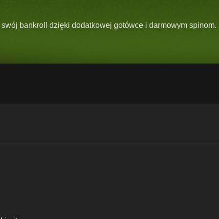
 swój bankroll dzięki dodatkowej gotówce i darmowym spinom. 